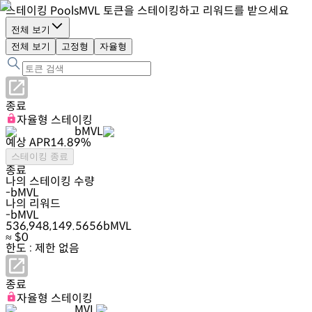
스테이킹 Pools
MVL 토큰을 스테이킹하고 리워드를 받으세요
전체 보기
전체 보기
고정형
자율형
종료
자율형 스테이킹
bMVL
예상 APR
14.89
%
스테이킹 종료
종료
나의 스테이킹 수량
-
bMVL
나의 리워드
-
bMVL
536,948,149.5656
bMVL
≈ $
0
한도 : 제한 없음
종료
자율형 스테이킹
MVL