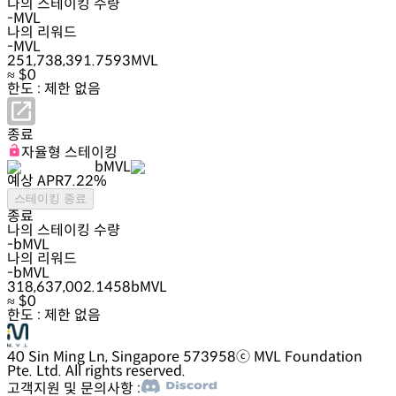
나의 스테이킹 수량
-
MVL
나의 리워드
-
MVL
251,738,391.7593
MVL
≈ $
0
한도 : 제한 없음
종료
자율형 스테이킹
bMVL
예상 APR
7.22
%
스테이킹 종료
종료
나의 스테이킹 수량
-
bMVL
나의 리워드
-
bMVL
318,637,002.1458
bMVL
≈ $
0
한도 : 제한 없음
40 Sin Ming Ln, Singapore 573958
ⓒ MVL Foundation
Pte. Ltd. All rights reserved.
고객지원 및 문의사항 :