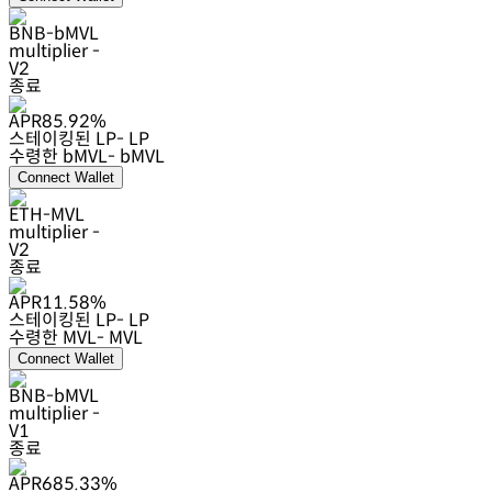
BNB-bMVL
multiplier
-
V2
종료
APR
85.92
%
스테이킹된 LP
- LP
수령한 bMVL
- bMVL
Connect Wallet
ETH-MVL
multiplier
-
V2
종료
APR
11.58
%
스테이킹된 LP
- LP
수령한 MVL
- MVL
Connect Wallet
BNB-bMVL
multiplier
-
V1
종료
APR
685.33
%