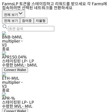
Farms
LP 토큰을 스테이킹하고 리워드를 받으세요
각 Farms에
접속하려면 선택된 네트워크를 전환하세요
전체 보기
전체 보기
참여중
자율형
BNB-bMVL
multiplier
-
V3
종료
APR
150.04
%
스테이킹된 LP
- LP
수령한 bMVL
- bMVL
Connect Wallet
ETH-MVL
multiplier
-
V3
종료
APR
-
%
스테이킹된 LP
- LP
수령한 MVL
- MVL
Connect Wallet